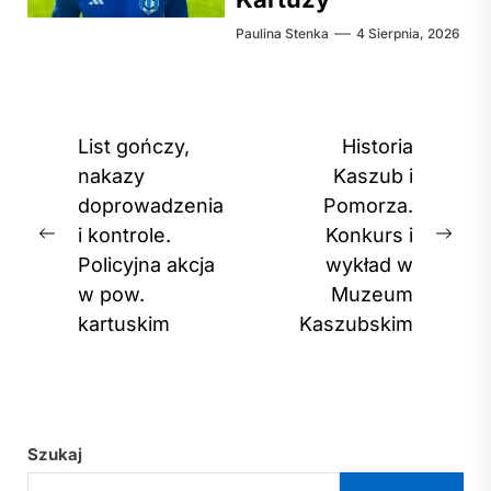
Paulina Stenka
4 Sierpnia, 2026
Nawigacja
List gończy,
Historia
wpisu
nakazy
Kaszub i
doprowadzenia
Pomorza.
i kontrole.
Konkurs i
Previous
Nex
Policyjna akcja
wykład w
post:
post
w pow.
Muzeum
kartuskim
Kaszubskim
Szukaj