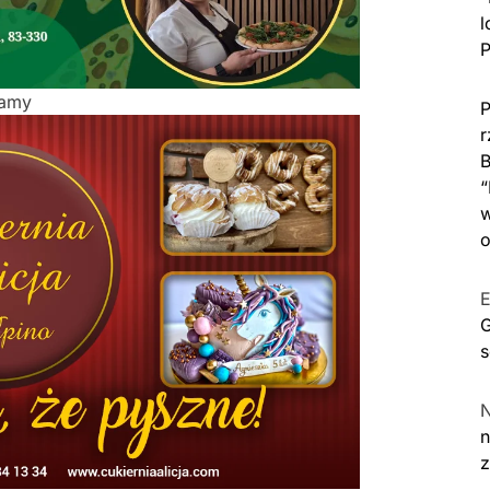
l
P
lamy
P
r
B
“
w
o
E
G
s
n