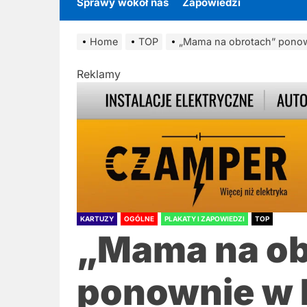
Sprawy wokół nas
Zapowiedzi
Home
TOP
„Mama na obrotach” ponown
Reklamy
KARTUZY
OGÓLNE
PLAKATY I ZAPOWIEDZI
TOP
„Mama na ob
ponownie w 