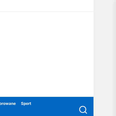
ubski24.pl
orowane
Sport