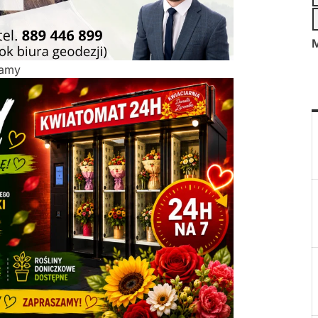
M
lamy