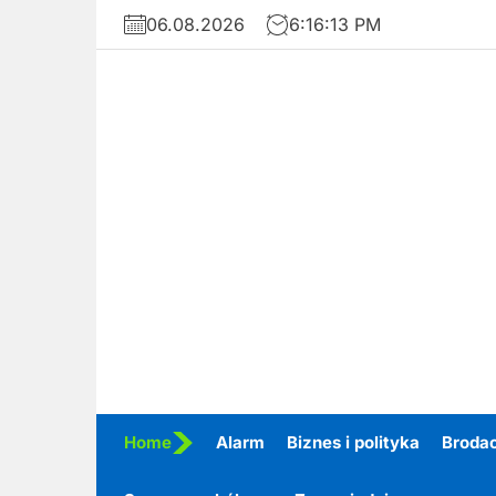
Skip
06.08.2026
6:16:14 PM
to
the
content
Home
Alarm
Biznes i polityka
Broda