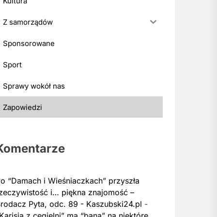
Kultura
Z samorządów
Sponsorowane
Sport
Sprawy wokół nas
Zapowiedzi
Komentarze
o “Damach i Wieśniaczkach” przyszła
zeczywistość i… piękna znajomość –
rodacz Pyta, odc. 89 - Kaszubski24.pl
-
Karisia z cegielni” ma “bana” na niektóre