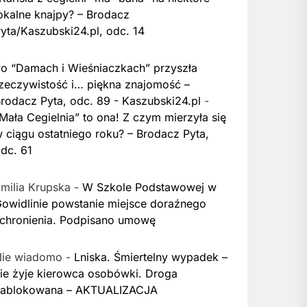
okalne knajpy? – Brodacz
yta/Kaszubski24.pl, odc. 14
o “Damach i Wieśniaczkach” przyszła
zeczywistość i… piękna znajomość –
rodacz Pyta, odc. 89 - Kaszubski24.pl
-
Mała Cegielnia” to ona! Z czym mierzyła się
 ciągu ostatniego roku? – Brodacz Pyta,
dc. 61
milia Krupska
-
W Szkole Podstawowej w
owidlinie powstanie miejsce doraźnego
chronienia. Podpisano umowę
Nie wiadomo
-
Lniska. Śmiertelny wypadek –
ie żyje kierowca osobówki. Droga
zablokowana – AKTUALIZACJA