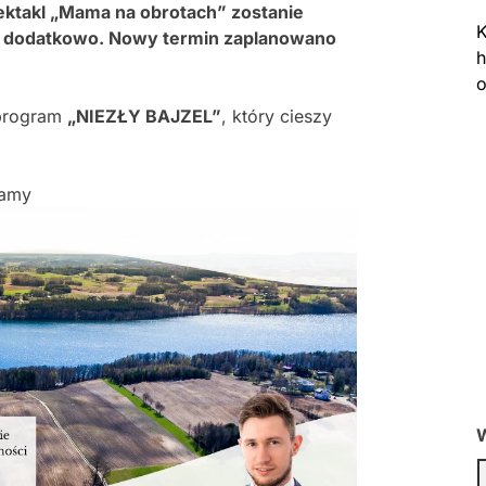
ektakl „Mama na obrotach” zostanie
K
y dodatkowo. Nowy termin zaplanowano
h
o
 program
„NIEZŁY BAJZEL”
, który cieszy
lamy
W