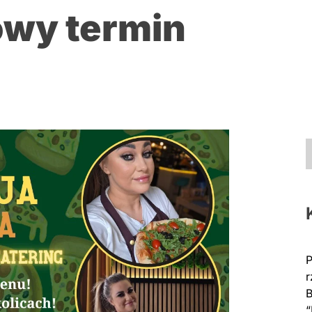
owy termin
P
r
B
“