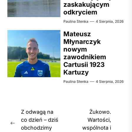
zaskakującym
odkryciem
Paulina Stenka
4 Sierpnia, 2026
Mateusz
Młynarczyk
nowym
zawodnikiem
Cartusii 1923
Kartuzy
Paulina Stenka
4 Sierpnia, 2026
Nawigacja
Z odwagą na
Żukowo.
wpisu
co dzień – dziś
Wartości,
Previous
obchodzimy
wspólnota i