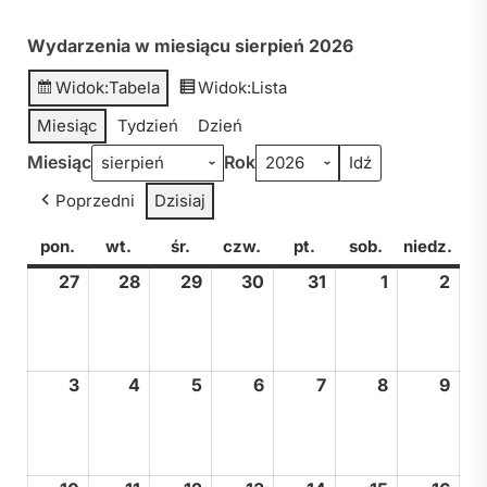
Wydarzenia w miesiącu sierpień 2026
Widok:
Tabela
Widok:
Lista
Miesiąc
Tydzień
Dzień
Miesiąc
Rok
Poprzedni
Dzisiaj
pon.
poniedziałek
wt.
wtorek
śr.
środa
czw.
czwartek
pt.
piątek
sob.
sobota
niedz.
nied
27
27
28
28
29
29
30
30
31
31
1
1
2
2
lipca,
lipca,
lipca,
lipca,
lipca,
sierpnia,
sier
2026
2026
2026
2026
2026
2026
202
3
3
4
4
5
5
6
6
7
7
8
8
9
9
sierpnia,
sierpnia,
sierpnia,
sierpnia,
sierpnia,
sierpnia,
sier
2026
2026
2026
2026
2026
2026
202