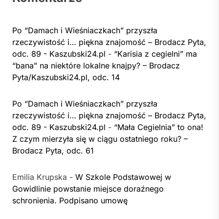
Po “Damach i Wieśniaczkach” przyszła
rzeczywistość i… piękna znajomość – Brodacz Pyta,
odc. 89 - Kaszubski24.pl
-
“Karisia z cegielni” ma
“bana” na niektóre lokalne knajpy? – Brodacz
Pyta/Kaszubski24.pl, odc. 14
Po “Damach i Wieśniaczkach” przyszła
rzeczywistość i… piękna znajomość – Brodacz Pyta,
odc. 89 - Kaszubski24.pl
-
“Mała Cegielnia” to ona!
Z czym mierzyła się w ciągu ostatniego roku? –
Brodacz Pyta, odc. 61
Emilia Krupska
-
W Szkole Podstawowej w
Gowidlinie powstanie miejsce doraźnego
schronienia. Podpisano umowę