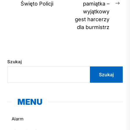
post:
Święto Policji
pamiątka –
Nex
wyjątkowy
post
gest harcerzy
dla burmistrz
Szukaj
Szukaj
MENU
Alarm