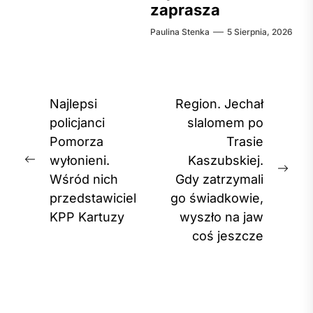
zaprasza
Paulina Stenka
5 Sierpnia, 2026
Nawigacja
Najlepsi
Region. Jechał
wpisu
policjanci
slalomem po
Pomorza
Trasie
wyłonieni.
Kaszubskiej.
Previous
Nex
Wśród nich
Gdy zatrzymali
post:
post
przedstawiciel
go świadkowie,
KPP Kartuzy
wyszło na jaw
coś jeszcze