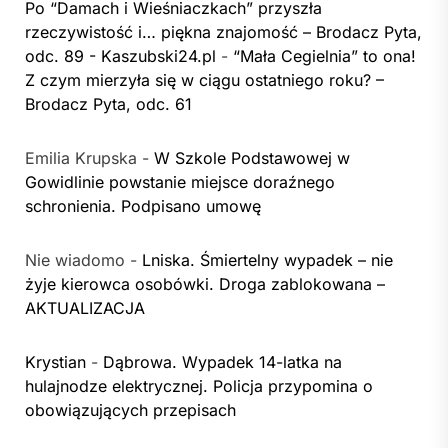
Po “Damach i Wieśniaczkach” przyszła
rzeczywistość i… piękna znajomość – Brodacz Pyta,
odc. 89 - Kaszubski24.pl
-
“Mała Cegielnia” to ona!
Z czym mierzyła się w ciągu ostatniego roku? –
Brodacz Pyta, odc. 61
Emilia Krupska
-
W Szkole Podstawowej w
Gowidlinie powstanie miejsce doraźnego
schronienia. Podpisano umowę
Nie wiadomo
-
Lniska. Śmiertelny wypadek – nie
żyje kierowca osobówki. Droga zablokowana –
AKTUALIZACJA
Krystian
-
Dąbrowa. Wypadek 14-latka na
hulajnodze elektrycznej. Policja przypomina o
obowiązujących przepisach