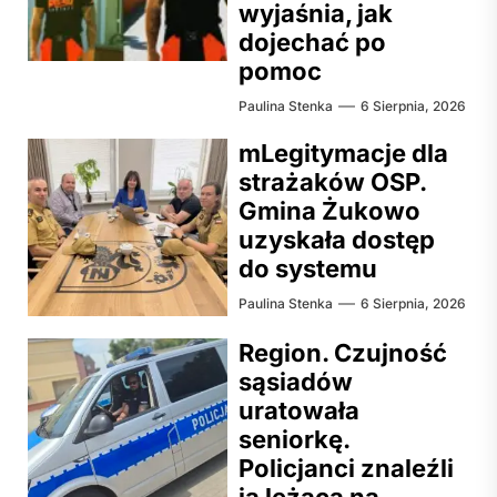
wyjaśnia, jak
dojechać po
pomoc
Paulina Stenka
6 Sierpnia, 2026
mLegitymacje dla
strażaków OSP.
Gmina Żukowo
uzyskała dostęp
do systemu
Paulina Stenka
6 Sierpnia, 2026
Region. Czujność
sąsiadów
uratowała
seniorkę.
Policjanci znaleźli
ją leżącą na