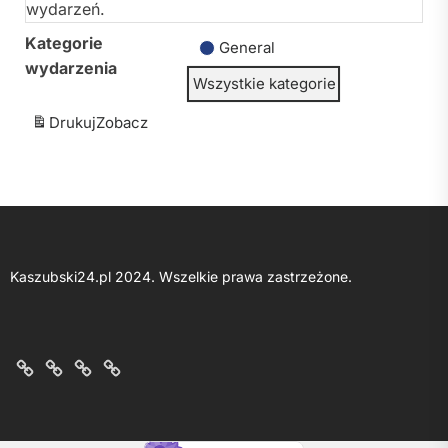
wydarzeń.
Kategorie
General
wydarzenia
Wszystkie kategorie
Drukuj
Zobacz
Kaszubski24.pl 2024. Wszelkie prawa zastrzeżone.
O
Kontakt
Polityka
Regulamin
nas
z
prywatności
portalu
nami