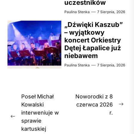
uczestników
Paulina Stenka
7 Sierpnia, 2026
„Dźwięki Kaszub”
– wyjątkowy
koncert Orkiestry
Dętej Łapalice już
niebawem
Paulina Stenka
7 Sierpnia, 2026
Nawigacja
Poseł Michał
Noworodki z 8
wpisu
Kowalski
czerwca 2026
Nex
interweniuje w
r.
post
Previous
sprawie
post:
kartuskiej