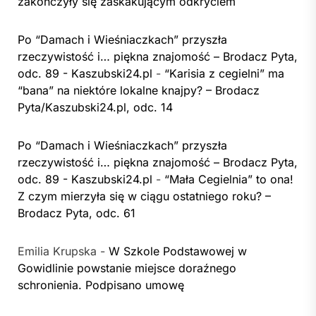
zakończyły się zaskakującym odkryciem
Po “Damach i Wieśniaczkach” przyszła
rzeczywistość i… piękna znajomość – Brodacz Pyta,
odc. 89 - Kaszubski24.pl
-
“Karisia z cegielni” ma
“bana” na niektóre lokalne knajpy? – Brodacz
Pyta/Kaszubski24.pl, odc. 14
Po “Damach i Wieśniaczkach” przyszła
rzeczywistość i… piękna znajomość – Brodacz Pyta,
odc. 89 - Kaszubski24.pl
-
“Mała Cegielnia” to ona!
Z czym mierzyła się w ciągu ostatniego roku? –
Brodacz Pyta, odc. 61
Emilia Krupska
-
W Szkole Podstawowej w
Gowidlinie powstanie miejsce doraźnego
schronienia. Podpisano umowę