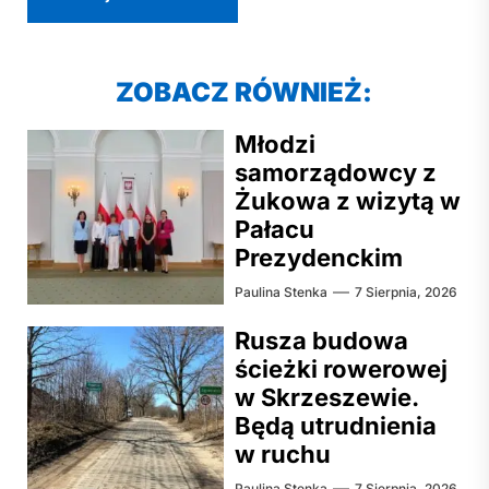
ZOBACZ RÓWNIEŻ:
Młodzi
samorządowcy z
Żukowa z wizytą w
Pałacu
Prezydenckim
Paulina Stenka
7 Sierpnia, 2026
Rusza budowa
ścieżki rowerowej
w Skrzeszewie.
Będą utrudnienia
w ruchu
Paulina Stenka
7 Sierpnia, 2026