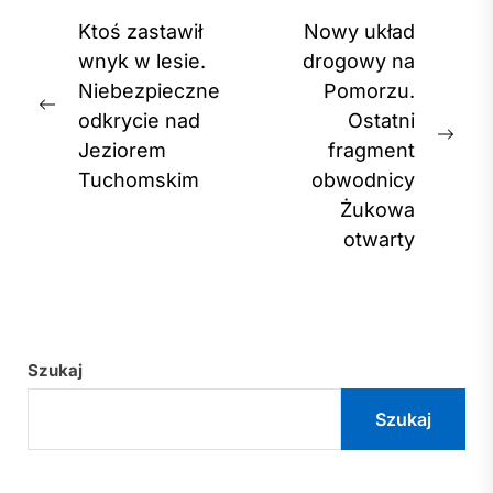
Nawigacja
Ktoś zastawił
Nowy układ
wpisu
wnyk w lesie.
drogowy na
Niebezpieczne
Pomorzu.
Previous
odkrycie nad
Ostatni
post:
Nex
Jeziorem
fragment
post
Tuchomskim
obwodnicy
Żukowa
otwarty
Szukaj
Szukaj