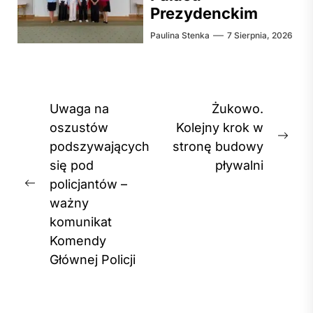
Prezydenckim
Paulina Stenka
7 Sierpnia, 2026
Nawigacja
Uwaga na
Żukowo.
wpisu
oszustów
Kolejny krok w
Nex
podszywających
stronę budowy
post
się pod
pływalni
policjantów –
Previous
ważny
post:
komunikat
Komendy
Głównej Policji