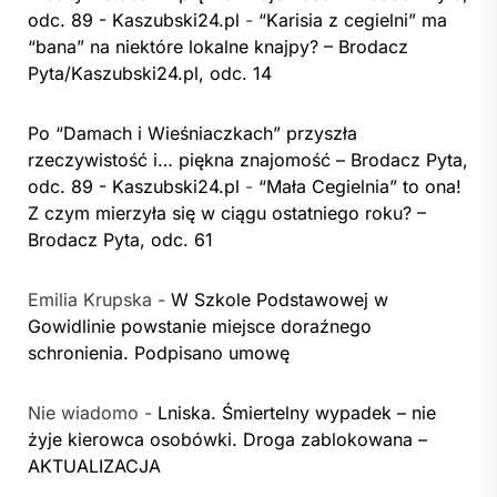
odc. 89 - Kaszubski24.pl
-
“Karisia z cegielni” ma
“bana” na niektóre lokalne knajpy? – Brodacz
Pyta/Kaszubski24.pl, odc. 14
Po “Damach i Wieśniaczkach” przyszła
rzeczywistość i… piękna znajomość – Brodacz Pyta,
odc. 89 - Kaszubski24.pl
-
“Mała Cegielnia” to ona!
Z czym mierzyła się w ciągu ostatniego roku? –
Brodacz Pyta, odc. 61
Emilia Krupska
-
W Szkole Podstawowej w
Gowidlinie powstanie miejsce doraźnego
schronienia. Podpisano umowę
Nie wiadomo
-
Lniska. Śmiertelny wypadek – nie
żyje kierowca osobówki. Droga zablokowana –
AKTUALIZACJA