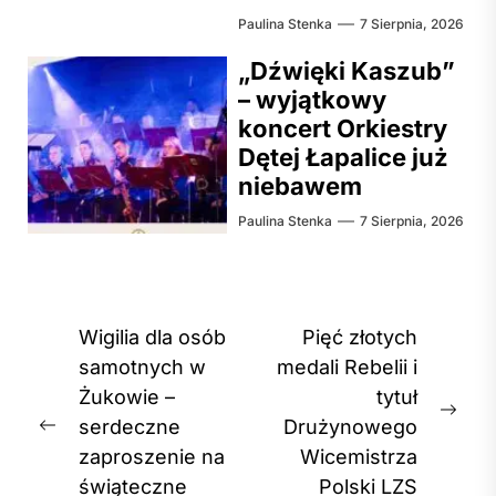
Paulina Stenka
7 Sierpnia, 2026
„Dźwięki Kaszub”
– wyjątkowy
koncert Orkiestry
Dętej Łapalice już
niebawem
Paulina Stenka
7 Sierpnia, 2026
Nawigacja
Wigilia dla osób
Pięć złotych
wpisu
samotnych w
medali Rebelii i
Żukowie –
tytuł
Nex
serdeczne
Drużynowego
Previous
post
zaproszenie na
Wicemistrza
post:
świąteczne
Polski LZS