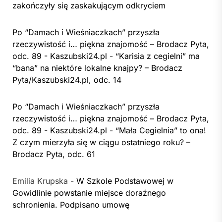
zakończyły się zaskakującym odkryciem
Po “Damach i Wieśniaczkach” przyszła
rzeczywistość i… piękna znajomość – Brodacz Pyta,
odc. 89 - Kaszubski24.pl
-
“Karisia z cegielni” ma
“bana” na niektóre lokalne knajpy? – Brodacz
Pyta/Kaszubski24.pl, odc. 14
Po “Damach i Wieśniaczkach” przyszła
rzeczywistość i… piękna znajomość – Brodacz Pyta,
odc. 89 - Kaszubski24.pl
-
“Mała Cegielnia” to ona!
Z czym mierzyła się w ciągu ostatniego roku? –
Brodacz Pyta, odc. 61
Emilia Krupska
-
W Szkole Podstawowej w
Gowidlinie powstanie miejsce doraźnego
schronienia. Podpisano umowę