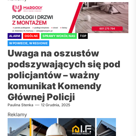
ALARM
OGÓLNE
SPRAWY WOKÓŁ NAS
TOP
W POWIECIE, W REGIONIE
Uwaga na oszustów
podszywających się pod
policjantów – ważny
komunikat Komendy
Głównej Policji
Paulina Stenka
12 Grudnia, 2025
Reklamy