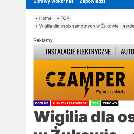
Sprawy wokół nas
Zapowiedzi
Home
TOP
Wigilia dla osób samotnych w Żukowie – serd
Reklamy
OGÓLNE
PLAKATY I ZAPOWIEDZI
TOP
ŻUKOWO
Wigilia dla 