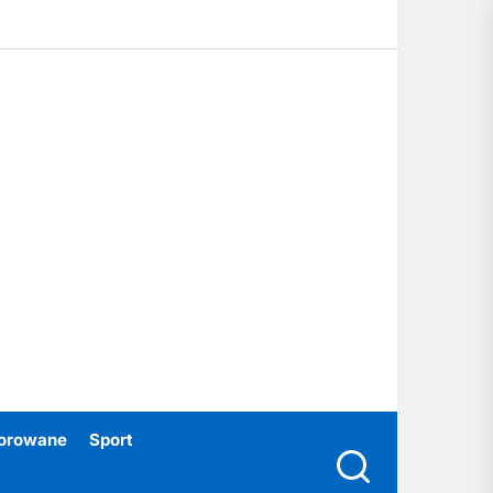
ubski24.pl
orowane
Sport