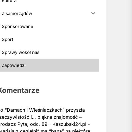
Kultura
Z samorządów
Sponsorowane
Sport
Sprawy wokół nas
Zapowiedzi
Komentarze
o “Damach i Wieśniaczkach” przyszła
zeczywistość i… piękna znajomość –
rodacz Pyta, odc. 89 - Kaszubski24.pl
-
Karisia z cegielni” ma “bana” na niektóre