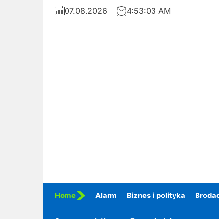
Skip
07.08.2026
4:53:04 AM
to
the
content
Home
Alarm
Biznes i polityka
Broda