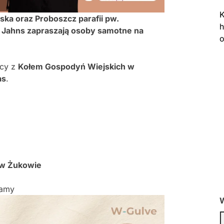
K
ka oraz Proboszcz parafii pw.
h
 Jahns zapraszają osoby samotne na
o
acy z
Kołem Gospodyń Wiejskich w
as
.
 w Żukowie
lamy
W