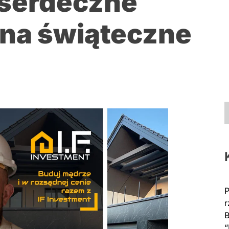
 serdeczne
 na świąteczne
P
r
B
“