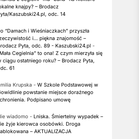
okalne knajpy? – Brodacz
yta/Kaszubski24.pl, odc. 14
o “Damach i Wieśniaczkach” przyszła
zeczywistość i… piękna znajomość –
rodacz Pyta, odc. 89 - Kaszubski24.pl
-
Mała Cegielnia” to ona! Z czym mierzyła się
 ciągu ostatniego roku? – Brodacz Pyta,
dc. 61
milia Krupska
-
W Szkole Podstawowej w
owidlinie powstanie miejsce doraźnego
chronienia. Podpisano umowę
Nie wiadomo
-
Lniska. Śmiertelny wypadek –
ie żyje kierowca osobówki. Droga
zablokowana – AKTUALIZACJA