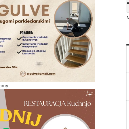
M
lamy