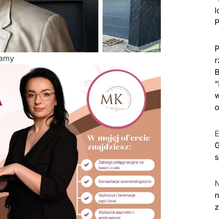
l
P
P
lamy
r
B
“
w
o
E
G
s
n