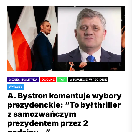
BIZNES I POLITYKA
OGÓLNE
TOP
W POWIECIE, W REGIONIE
WYBORY
A. Bystron komentuje wybory
prezydenckie: “To był thriller
z samozwańczym
prezydentem przez 2