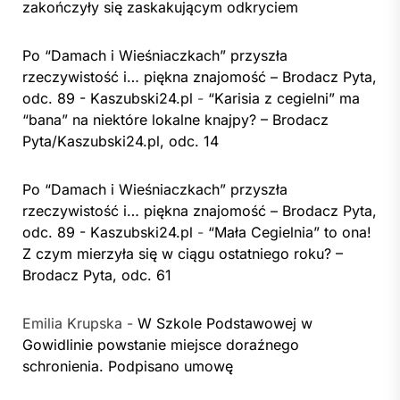
zakończyły się zaskakującym odkryciem
Po “Damach i Wieśniaczkach” przyszła
rzeczywistość i… piękna znajomość – Brodacz Pyta,
odc. 89 - Kaszubski24.pl
-
“Karisia z cegielni” ma
“bana” na niektóre lokalne knajpy? – Brodacz
Pyta/Kaszubski24.pl, odc. 14
Po “Damach i Wieśniaczkach” przyszła
rzeczywistość i… piękna znajomość – Brodacz Pyta,
odc. 89 - Kaszubski24.pl
-
“Mała Cegielnia” to ona!
Z czym mierzyła się w ciągu ostatniego roku? –
Brodacz Pyta, odc. 61
Emilia Krupska
-
W Szkole Podstawowej w
Gowidlinie powstanie miejsce doraźnego
schronienia. Podpisano umowę