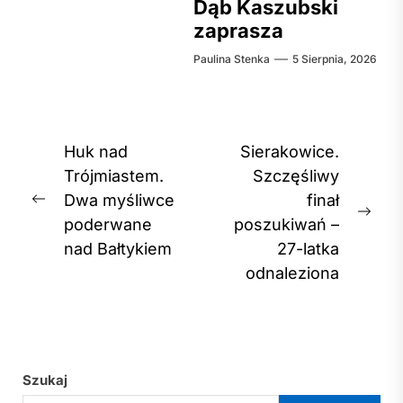
Dąb Kaszubski
zaprasza
Paulina Stenka
5 Sierpnia, 2026
Nawigacja
Huk nad
Sierakowice.
wpisu
Trójmiastem.
Szczęśliwy
Dwa myśliwce
finał
Previous
Nex
poderwane
poszukiwań –
post:
post
nad Bałtykiem
27-latka
odnaleziona
Szukaj