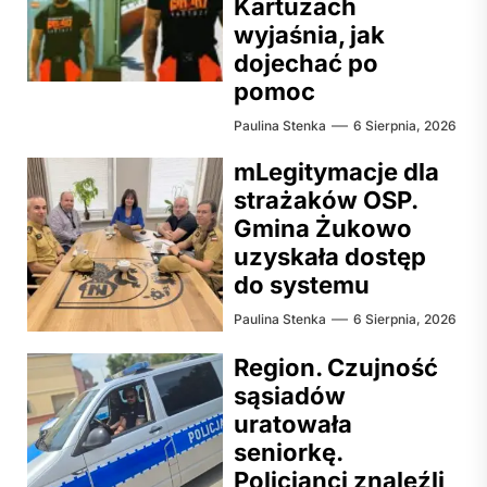
Kartuzach
wyjaśnia, jak
dojechać po
pomoc
Paulina Stenka
6 Sierpnia, 2026
mLegitymacje dla
strażaków OSP.
Gmina Żukowo
uzyskała dostęp
do systemu
Paulina Stenka
6 Sierpnia, 2026
Region. Czujność
sąsiadów
uratowała
seniorkę.
Policjanci znaleźli