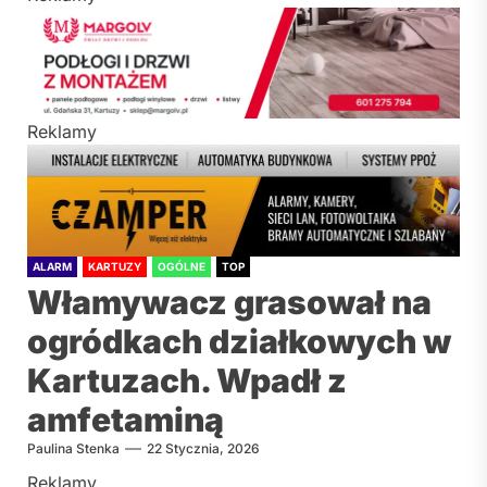
Reklamy
ALARM
KARTUZY
OGÓLNE
TOP
Włamywacz grasował na
ogródkach działkowych w
Kartuzach. Wpadł z
amfetaminą
Paulina Stenka
22 Stycznia, 2026
Reklamy