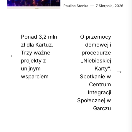
Paulina Stenka
7 Sierpnia, 2026
Nawigacja
Ponad 3,2 mln
O przemocy
wpisu
zł dla Kartuz.
domowej i
Trzy ważne
procedurze
Previous
projekty z
„Niebieskiej
post:
unijnym
Karty”.
Nex
wsparciem
Spotkanie w
post
Centrum
Integracji
Społecznej w
Garczu