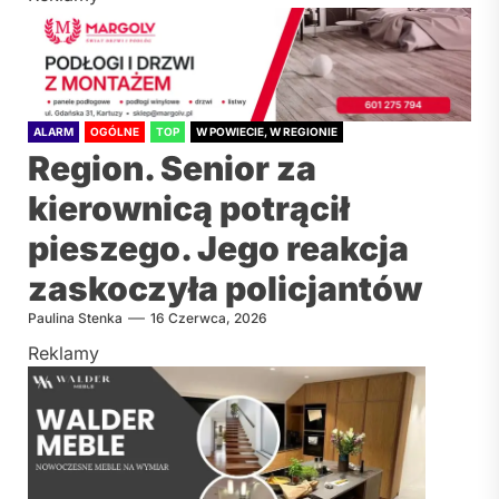
ALARM
OGÓLNE
TOP
W POWIECIE, W REGIONIE
Region. Senior za
kierownicą potrącił
pieszego. Jego reakcja
zaskoczyła policjantów
Paulina Stenka
16 Czerwca, 2026
Reklamy