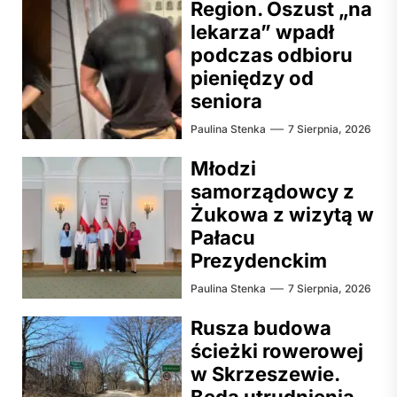
Region. Oszust „na
lekarza” wpadł
podczas odbioru
pieniędzy od
seniora
Paulina Stenka
7 Sierpnia, 2026
Młodzi
samorządowcy z
Żukowa z wizytą w
Pałacu
Prezydenckim
Paulina Stenka
7 Sierpnia, 2026
Rusza budowa
ścieżki rowerowej
w Skrzeszewie.
Będą utrudnienia