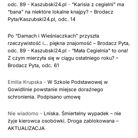
odc. 89 - Kaszubski24.pl
-
“Karisia z cegielni” ma
“bana” na niektóre lokalne knajpy? – Brodacz
Pyta/Kaszubski24.pl, odc. 14
Po “Damach i Wieśniaczkach” przyszła
rzeczywistość i… piękna znajomość – Brodacz Pyta,
odc. 89 - Kaszubski24.pl
-
“Mała Cegielnia” to ona!
Z czym mierzyła się w ciągu ostatniego roku? –
Brodacz Pyta, odc. 61
Emilia Krupska
-
W Szkole Podstawowej w
Gowidlinie powstanie miejsce doraźnego
schronienia. Podpisano umowę
Nie wiadomo
-
Lniska. Śmiertelny wypadek – nie
żyje kierowca osobówki. Droga zablokowana –
AKTUALIZACJA