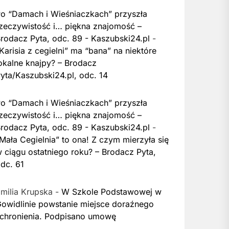
o “Damach i Wieśniaczkach” przyszła
zeczywistość i… piękna znajomość –
rodacz Pyta, odc. 89 - Kaszubski24.pl
-
Karisia z cegielni” ma “bana” na niektóre
okalne knajpy? – Brodacz
yta/Kaszubski24.pl, odc. 14
o “Damach i Wieśniaczkach” przyszła
zeczywistość i… piękna znajomość –
rodacz Pyta, odc. 89 - Kaszubski24.pl
-
Mała Cegielnia” to ona! Z czym mierzyła się
 ciągu ostatniego roku? – Brodacz Pyta,
dc. 61
milia Krupska
-
W Szkole Podstawowej w
owidlinie powstanie miejsce doraźnego
chronienia. Podpisano umowę