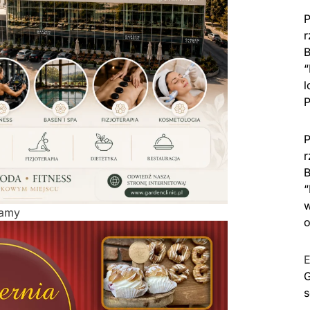
P
r
B
“
l
P
P
r
B
“
w
lamy
o
E
G
s