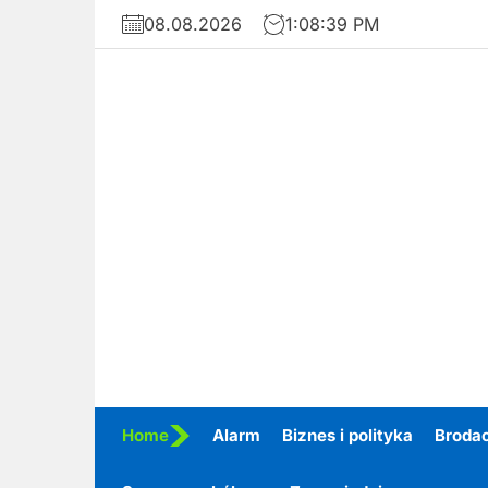
Skip
08.08.2026
1:08:41 PM
to
the
content
Home
Alarm
Biznes i polityka
Broda