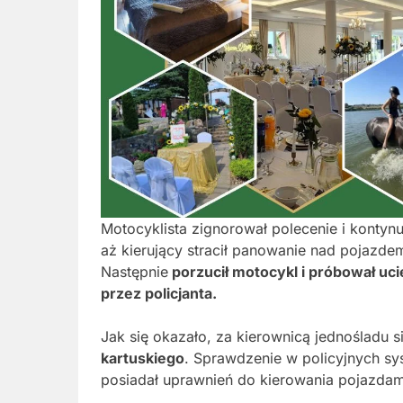
Motocyklista zignorował polecenie i kontynu
aż kierujący stracił panowanie nad pojazde
Następnie
porzucił motocykl i próbował uci
przez policjanta.
Jak się okazało, za kierownicą jednośladu s
kartuskiego
. Sprawdzenie w policyjnych sy
posiadał uprawnień do kierowania pojazdam