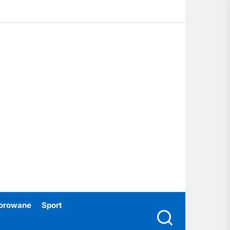
ubski24.pl
orowane
Sport