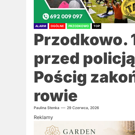
ALARM
OGÓLNE
PRZODKOWO
TOP
Przodkowo. 1
przed policją
Pościg zakoń
rowie
Paulina Stenka
29 Czerwca, 2026
Reklamy