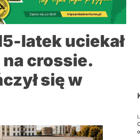
5-latek uciekał
 na crossie.
czył się w
L
C
o