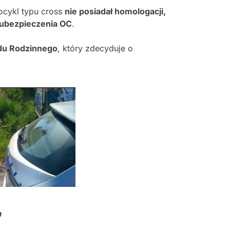
ocykl typu cross
nie posiadał homologacji,
 ubezpieczenia OC
.
du Rodzinnego
, który zdecyduje o
a