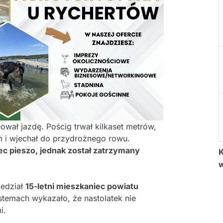
ował jazdę. Pościg trwał kilkaset metrów,
m i wjechał do przydrożnego rowu.
ec pieszo, jednak został zatrzymany
K
iedział
15-letni mieszkaniec powiatu
stemach wykazało, że nastolatek nie
i.