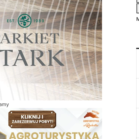
M
lamy