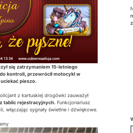
n
zył się zatrzymaniem 15-letniego
 do kontroli, przewrócił motocykl w
uciekać pieszo.
licjant z kartuskiej drogówki zauważył
 tablic rejestracyjnych.
Funkcjonariusz
li, włączając sygnały świetlne i dźwiękowe.
W
lamy