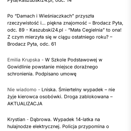
Pyta/Kaszubski24.pl, odc. 14
Po “Damach i Wieśniaczkach” przyszła
rzeczywistość i… piękna znajomość – Brodacz Pyta,
odc. 89 - Kaszubski24.pl
-
“Mała Cegielnia” to ona!
Z czym mierzyła się w ciągu ostatniego roku? –
Brodacz Pyta, odc. 61
Emilia Krupska
-
W Szkole Podstawowej w
Gowidlinie powstanie miejsce doraźnego
schronienia. Podpisano umowę
Nie wiadomo
-
Lniska. Śmiertelny wypadek – nie
żyje kierowca osobówki. Droga zablokowana –
AKTUALIZACJA
Krystian
-
Dąbrowa. Wypadek 14-latka na
hulajnodze elektrycznej. Policja przypomina o