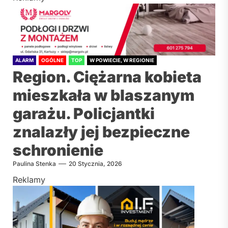
ALARM
OGÓLNE
TOP
W POWIECIE, W REGIONIE
Region. Ciężarna kobieta
mieszkała w blaszanym
garażu. Policjantki
znalazły jej bezpieczne
schronienie
Paulina Stenka
20 Stycznia, 2026
Reklamy