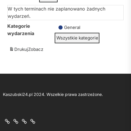
W tych terminach nie zaplanowano żadnych
wydarzeń.
Kategorie
General
wydarzenia
Wszystkie kategorie
Drukuj
Zobacz
Kaszubski24.pl 2024. Wszelkie prawa zastrzeżone.
O
Kontakt
Polityka
Regulamin
nas
z
prywatności
portalu