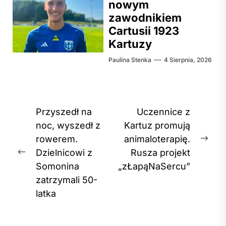
nowym
zawodnikiem
Cartusii 1923
Kartuzy
Paulina Stenka
4 Sierpnia, 2026
Nawigacja
Przyszedł na
Uczennice z
wpisu
noc, wyszedł z
Kartuz promują
rowerem.
animaloterapię.
Nex
Dzielnicowi z
Rusza projekt
Previous
post
Somonina
„zŁapąNaSercu”
post:
zatrzymali 50-
latka