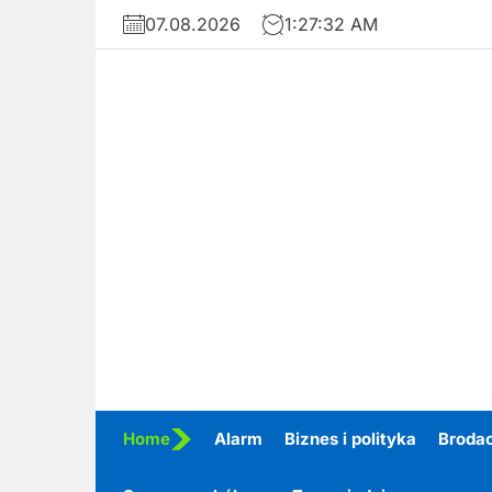
Skip
07.08.2026
1:27:33 AM
to
the
content
Home
Alarm
Biznes i polityka
Broda