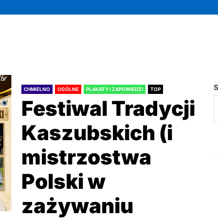
S
CHMIELNO
OGÓLNE
PLAKATY I ZAPOWIEDZI
TOP
Festiwal Tradycji
Kaszubskich (i
mistrzostwa
Polski w
zażywaniu