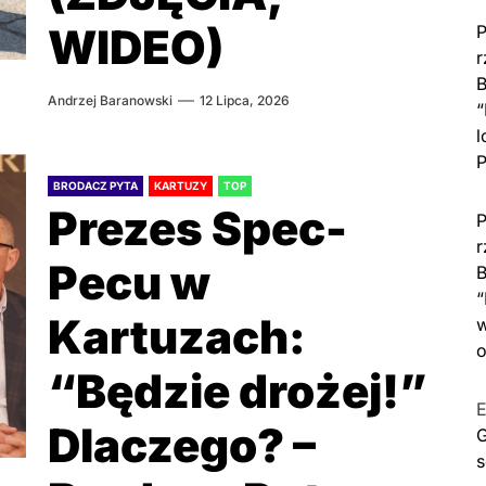
WIDEO)
P
r
B
Andrzej Baranowski
12 Lipca, 2026
“
l
P
BRODACZ PYTA
KARTUZY
TOP
Prezes Spec-
P
r
Pecu w
B
“
Kartuzach:
w
o
“Będzie drożej!”
E
Dlaczego? –
G
s