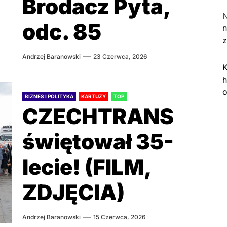
Brodacz Pyta,
odc. 85
n
Andrzej Baranowski
23 Czerwca, 2026
K
h
o
BIZNES I POLITYKA
KARTUZY
TOP
CZECHTRANS
świętował 35-
lecie! (FILM,
ZDJĘCIA)
Andrzej Baranowski
15 Czerwca, 2026