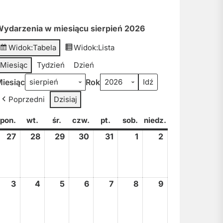
ydarzenia w miesiącu sierpień 2026
Widok:
Tabela
Widok:
Lista
Miesiąc
Tydzień
Dzień
iesiąc
Rok
Poprzedni
Dzisiaj
pon.
poniedziałek
wt.
wtorek
śr.
środa
czw.
czwartek
pt.
piątek
sob.
sobota
niedz.
niedziela
27
27
28
28
29
29
30
30
31
31
1
1
2
2
lipca,
lipca,
lipca,
lipca,
lipca,
sierpnia,
sierpnia,
2026
2026
2026
2026
2026
2026
2026
3
3
4
4
5
5
6
6
7
7
8
8
9
9
sierpnia,
sierpnia,
sierpnia,
sierpnia,
sierpnia,
sierpnia,
sierpnia,
2026
2026
2026
2026
2026
2026
2026