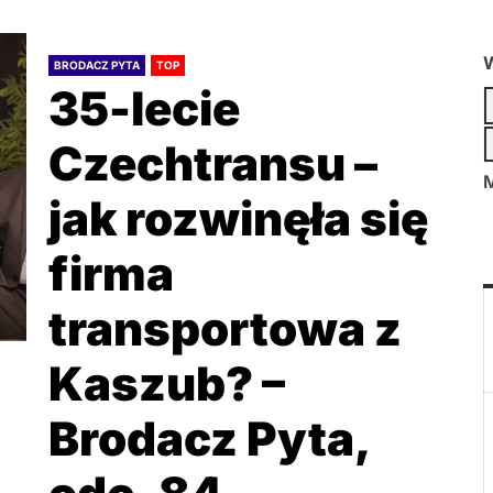
W
BRODACZ PYTA
TOP
35-lecie
Czechtransu –
M
jak rozwinęła się
firma
transportowa z
Kaszub? –
Brodacz Pyta,