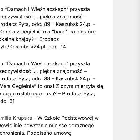
o “Damach i Wieśniaczkach” przyszła
zeczywistość i… piękna znajomość –
rodacz Pyta, odc. 89 - Kaszubski24.pl
-
Karisia z cegielni” ma “bana” na niektóre
okalne knajpy? – Brodacz
yta/Kaszubski24.pl, odc. 14
o “Damach i Wieśniaczkach” przyszła
zeczywistość i… piękna znajomość –
rodacz Pyta, odc. 89 - Kaszubski24.pl
-
Mała Cegielnia” to ona! Z czym mierzyła się
 ciągu ostatniego roku? – Brodacz Pyta,
dc. 61
milia Krupska
-
W Szkole Podstawowej w
owidlinie powstanie miejsce doraźnego
chronienia. Podpisano umowę