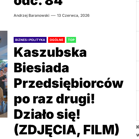
odc. 84
Andrzej Baranowski
13 Czerwca, 2026
BIZNES I POLITYKA
OGÓLNE
TOP
Kaszubska
Biesiada
Przedsiębiorców
po raz drugi!
Działo się!
(ZDJĘCIA, FILM)
K