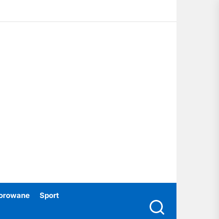
ubski24.pl
orowane
Sport