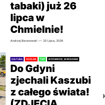
tabaki) już 26
lipca w
Chmielnie!
Andrzej Baranowski
20 Lipca, 2026
KULTURA
OGÓLNE
TOP
W POWIECIE, W REGIONIE
Do Gdyni
zjechali Kaszubi
z całego świata!
(ZDJĘCIA,